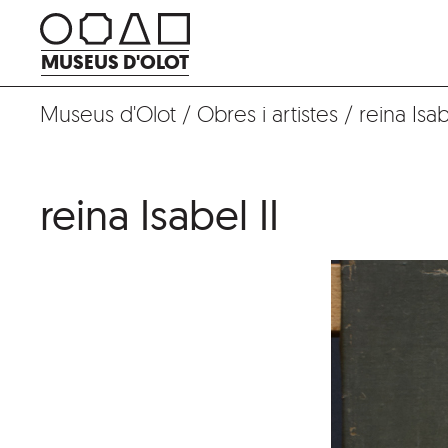
Vés
al
MUSEUS D'OLOT
contingut
Museus d'Olot
/
Obres i artistes
/
reina Isab
reina Isabel II