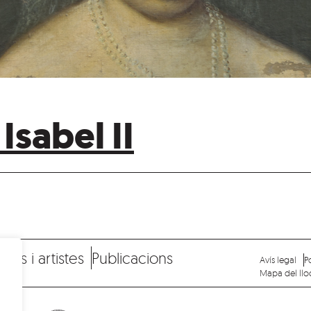
Isabel II
res i artistes
Publicacions
Avís legal
P
Mapa del llo