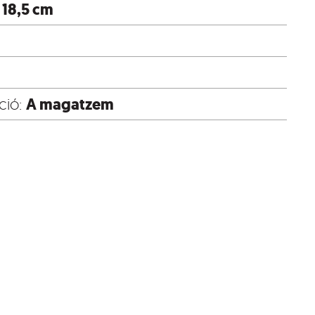
 18,5 cm
A magatzem
ció: