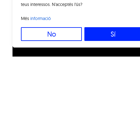
teus interessos. N'acceptés l'ús?
Més
informació
No
Sí
Museus
Visita'ns
Exposicions i Activitats
Ob