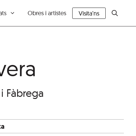
ats
Obres i artistes
Visita’ns
vera
 i Fàbrega
ta