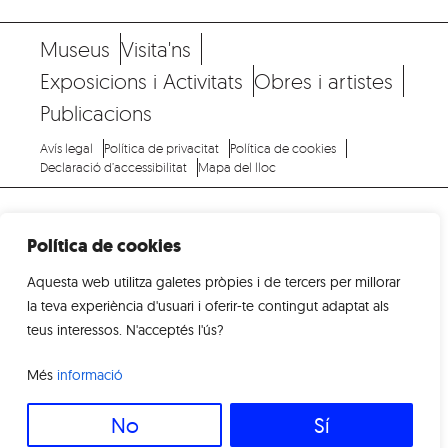
Museus
Visita'ns
Exposicions i Activitats
Obres i artistes
Publicacions
Avís legal
Política de privacitat
Política de cookies
Declaració d’accessibilitat
Mapa del lloc
Política de cookies
Aquesta web utilitza galetes pròpies i de tercers per millorar
museus.olot.cat
la teva experiència d'usuari i oferir-te contingut adaptat als
museusdolot@olot.cat
teus interessos. N'acceptés l'ús?
+34 972 27 11 66
Més
informació
No
Sí
2026 - Museus d'Olot