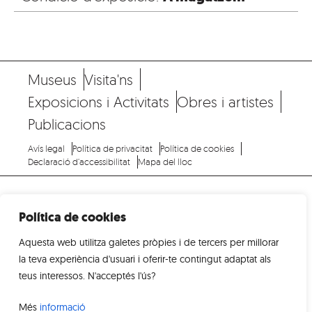
Museus
Visita'ns
Exposicions i Activitats
Obres i artistes
Publicacions
Avís legal
Política de privacitat
Política de cookies
Declaració d’accessibilitat
Mapa del lloc
Política de cookies
Aquesta web utilitza galetes pròpies i de tercers per millorar
museus.olot.cat
la teva experiència d'usuari i oferir-te contingut adaptat als
museusdolot@olot.cat
teus interessos. N'acceptés l'ús?
+34 972 27 11 66
Més
informació