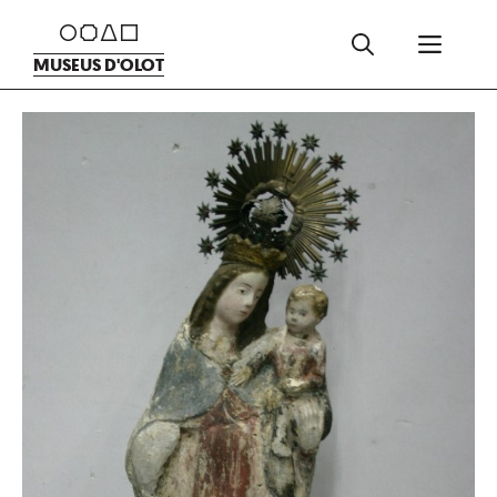
Vés
Men
al
MUSEUS D'OLOT
contingut