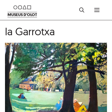
Vés
Men
al
MUSEUS D'OLOT
contingut
la Garrotxa