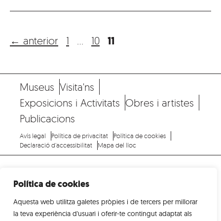
Pàgina
Pàgina
Pàgina
11
←
anterior
1
…
10
Museus
Visita'ns
Exposicions i Activitats
Obres i artistes
Publicacions
Avís legal
Política de privacitat
Política de cookies
Declaració d’accessibilitat
Mapa del lloc
Política de cookies
Aquesta web utilitza galetes pròpies i de tercers per millorar
museus.olot.cat
la teva experiència d'usuari i oferir-te contingut adaptat als